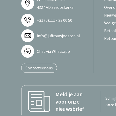
4327 AD Serooskerke
Over o
Nieuws
+31 (0)111 - 23 00 50
Veelge
Betaa
info@juffrouwjoosten.nl
Retou
Chat via Whatsapp
Contacteer ons
Meld je aan
Schrij
voor onze
onze 
nieuwsbrief