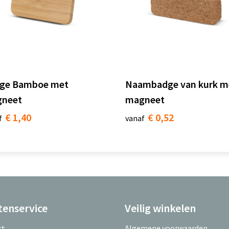
ge Bamboe met
Naambadge van kurk m
neet
magneet
€ 1,40
€ 0,52
f
vanaf
tenservice
Veilig winkelen
ct
Algemene voorwaarden