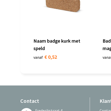
Naam badge kurk met
Bad
speld
mag
€ 0,52
vanaf
vana
Contact
Klan
Frederikstraat 4
Conta