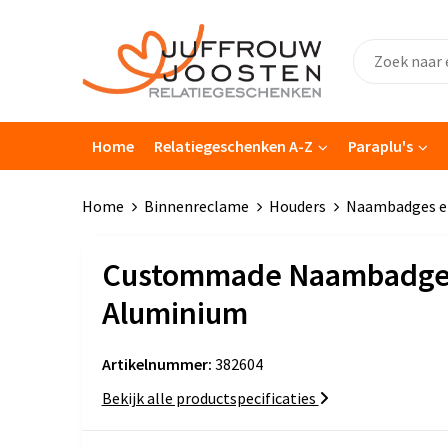
Home
Relatiegeschenken A-Z
Paraplu's
Home
Binnenreclame
Houders
Naambadges e
Custommade Naambadg
Aluminium
Artikelnummer:
382604
Bekijk alle productspecificaties