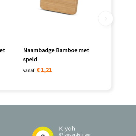
et
Naambadge Bamboe met
speld
€ 1,21
vanaf