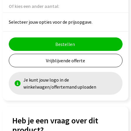
Veiligheid, Auto en Fiets
Reistassensets
Of kies een ander aantal:
Vrije tijd en Strand
Rugzakken
Selecteer jouw opties voor de prijsopgave.
Waterflesjes
Schoenentassen
Schoudertassen
Bestellen
Sporttassen
Vrijblijvende offerte
Strandtassen
Je kunt jouw logo in de
Tablettassen
winkelwagen/offertemand uploaden
Toilettassen
Trolleys
Heb je een vraag over dit
product?
Waterbestendige tassen