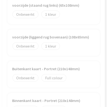
Veiligheid, Auto en Fiets
Reistassensets
voorzijde (staand rug links) (65x108mm)
Vrije tijd en Strand
Rugzakken
Onbewerkt
1
Waterflesjes
Schoenentassen
Schoudertassen
voorzijde (liggend rug bovenaan) (108x65mm)
Onbewerkt
1
Sporttassen
Strandtassen
Buitenkant kaart - Portret (210x148mm)
Tablettassen
Onbewerkt
Full colour
Toilettassen
Trolleys
Binnenkant kaart - Portret (210x148mm)
Waterbestendige tassen