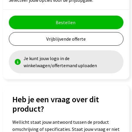
Selecteer jouw opties voor de prijsopgave.
Veiligheid, Auto en Fiets
Reistassensets
Vrije tijd en Strand
Rugzakken
Bestellen
Waterflesjes
Schoenentassen
Vrijblijvende offerte
Schoudertassen
Je kunt jouw logo in de
Sporttassen
winkelwagen/offertemand uploaden
Strandtassen
Tablettassen
Heb je een vraag over dit
Toilettassen
product?
Trolleys
Wellicht staat jouw antwoord tussen de product
omschrijving of specificaties. Staat jouw vraag er niet
Waterbestendige tassen