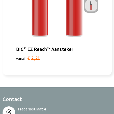
BIC® EZ Reach™ Aansteker
€ 2,21
vanaf
Contact
Frederikstraat 4