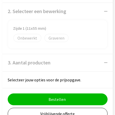
Veiligheid, Auto en Fiets
Reistassensets
2. Selecteer een bewerking
Vrije tijd en Strand
Rugzakken
Waterflesjes
Schoenentassen
Zijde 1 (11x55 mm)
Onbewerkt
Graveren
Schoudertassen
Sporttassen
3. Aantal producten
Strandtassen
Tablettassen
Selecteer jouw opties voor de prijsopgave.
Toilettassen
Bestellen
Trolleys
Vrijblijvende offerte
Waterbestendige tassen