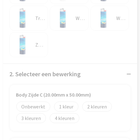
Veiligheid, Auto en Fiets
Reistassensets
Vrije tijd en Strand
Rugzakken
Transparant witte houder
WARM GRIJS
Warm Orange
Waterflesjes
Schoenentassen
Zwart
Schoudertassen
Sporttassen
2. Selecteer een bewerking
Strandtassen
Tablettassen
Body Zijde C (20.00mm x 50.00mm)
Onbewerkt
1
2
Toilettassen
3
4
Trolleys
Waterbestendige tassen