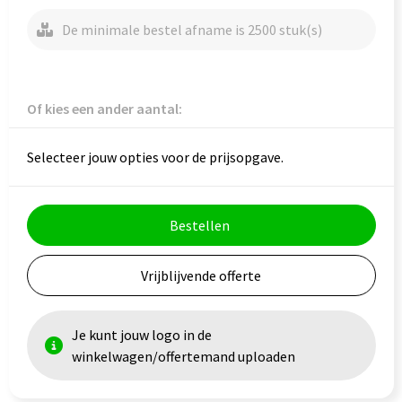
Veiligheid, Auto en Fiets
Reistassensets
De minimale bestel afname is 2500 stuk(s)
Vrije tijd en Strand
Rugzakken
Waterflesjes
Schoenentassen
Of kies een ander aantal:
Schoudertassen
Selecteer jouw opties voor de prijsopgave.
Sporttassen
Strandtassen
Bestellen
Tablettassen
Vrijblijvende offerte
Toilettassen
Je kunt jouw logo in de
Trolleys
winkelwagen/offertemand uploaden
Waterbestendige tassen