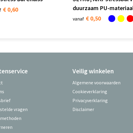
duurzaam PU-materiaa
€ 0,60
f
€ 0,50
vanaf
tenservice
Veilig winkelen
ct
Algemene voorwaarden
ns
Cookieverklaring
brief
Privacyverklaring
stelde vragen
Disclaimer
lmethoden
rneren