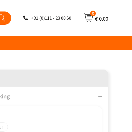
0
+31 (0)111 - 23 00 50
€ 0,00
king