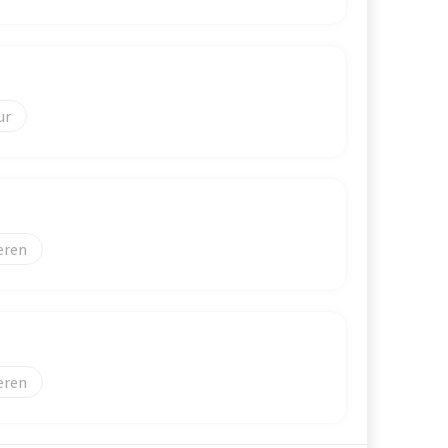
eren
eren