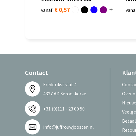
€ 0,57
vanaf
vana
Contact
Klan
Frederikstraat 4
Conta
4327 AD Serooskerke
Over o
Nieuws
+31 (0)111 - 23 00 50
Veelge
Betaa
info@juffrouwjoosten.nl
Retou