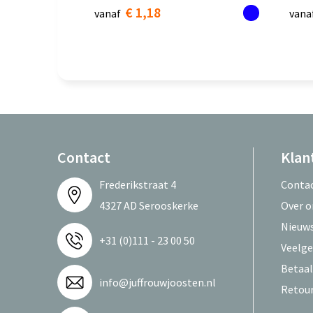
€ 1,18
vanaf
vana
Contact
Klan
Frederikstraat 4
Conta
4327 AD Serooskerke
Over o
Nieuws
+31 (0)111 - 23 00 50
Veelge
Betaa
info@juffrouwjoosten.nl
Retou