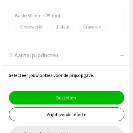
Veiligheid, Auto en Fiets
Reistassensets
Vrije tijd en Strand
Rugzakken
Back (30 mm x 25mm)
Onbewerkt
1
Graveren
Waterflesjes
Schoenentassen
Schoudertassen
2. Aantal producten
Sporttassen
Strandtassen
Selecteer jouw opties voor de prijsopgave.
Tablettassen
Bestellen
Toilettassen
Vrijblijvende offerte
Trolleys
Waterbestendige tassen