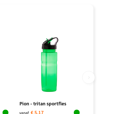
Pion - tritan sportfles
€ 5,17
vanaf