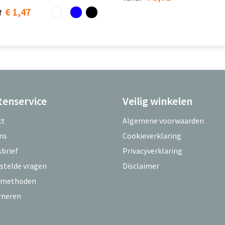
€ 1,47
f
tenservice
Veilig winkelen
ct
Algemene voorwaarden
ns
Cookieverklaring
brief
Privacyverklaring
stelde vragen
Disclaimer
lmethoden
rneren