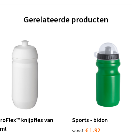
Gerelateerde producten
roFlex™ knijpfles van
Sports - bidon
 ml
€ 1,92
vanaf