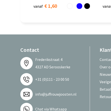
€ 1,60
vanaf
vana
Contact
Klan
Frederikstraat 4
Conta
4327 AD Serooskerke
Over o
Nieuws
+31 (0)111 - 23 00 50
Veelge
Betaa
info@juffrouwjoosten.nl
Retou
Chat via Whatsapp