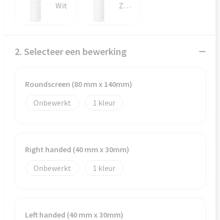
Veiligheid, Auto en Fiets
Reistassensets
Wit
Zwart
Vrije tijd en Strand
Rugzakken
Waterflesjes
Schoenentassen
2. Selecteer een bewerking
Schoudertassen
Roundscreen (80 mm x 140mm)
Sporttassen
Onbewerkt
1
Strandtassen
Tablettassen
Right handed (40 mm x 30mm)
Onbewerkt
1
Toilettassen
Trolleys
Left handed (40 mm x 30mm)
Waterbestendige tassen