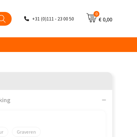
0
+31 (0)111 - 23 00 50
€ 0,00
king
Graveren