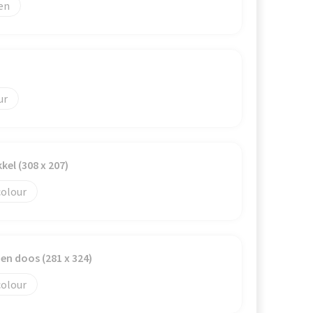
el (308 x 207)
colour
n doos (281 x 324)
colour