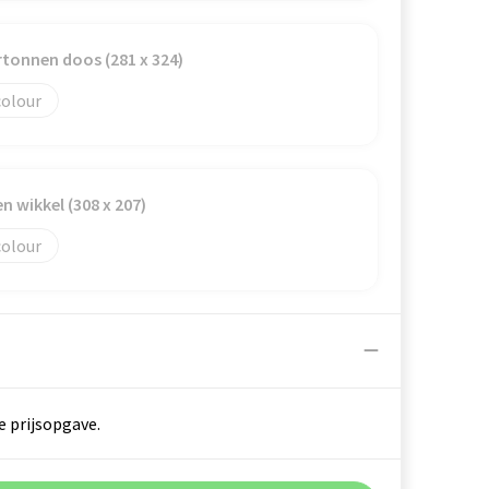
rtonnen doos (281 x 324)
colour
n wikkel (308 x 207)
colour
e prijsopgave.