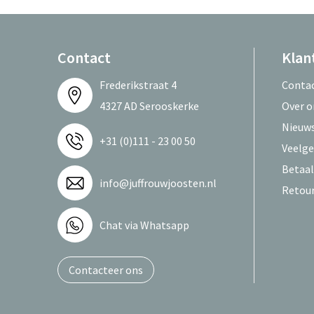
Contact
Klan
Frederikstraat 4
Conta
4327 AD Serooskerke
Over o
Nieuws
+31 (0)111 - 23 00 50
Veelge
Betaa
info@juffrouwjoosten.nl
Retou
Chat via Whatsapp
Contacteer ons