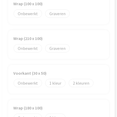
Veiligheid, Auto en Fiets
Reistassensets
Wrap (100 x 100)
Vrije tijd en Strand
Rugzakken
Onbewerkt
Graveren
Waterflesjes
Schoenentassen
Wrap (210 x 100)
Schoudertassen
Onbewerkt
Graveren
Sporttassen
Strandtassen
Voorkant (30 x 50)
Tablettassen
Onbewerkt
1
2
Toilettassen
Trolleys
Wrap (180 x 100)
Waterbestendige tassen