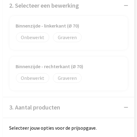
Veiligheid, Auto en Fiets
Reistassensets
2. Selecteer een bewerking
Vrije tijd en Strand
Rugzakken
Binnenzijde - linkerkant (Ø 70)
Waterflesjes
Schoenentassen
Onbewerkt
Graveren
Schoudertassen
Sporttassen
Binnenzijde - rechterkant (Ø 70)
Strandtassen
Onbewerkt
Graveren
Tablettassen
Toilettassen
3. Aantal producten
Trolleys
Selecteer jouw opties voor de prijsopgave.
Waterbestendige tassen