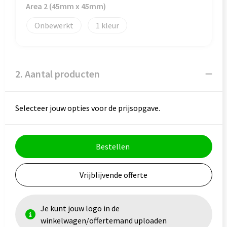
Veiligheid, Auto en Fiets
Reistassensets
Area 2 (45mm x 45mm)
Onbewerkt
1
Vrije tijd en Strand
Rugzakken
Waterflesjes
Schoenentassen
2. Aantal producten
Schoudertassen
Sporttassen
Selecteer jouw opties voor de prijsopgave.
Strandtassen
Bestellen
Tablettassen
Vrijblijvende offerte
Toilettassen
Trolleys
Je kunt jouw logo in de
winkelwagen/offertemand uploaden
Waterbestendige tassen