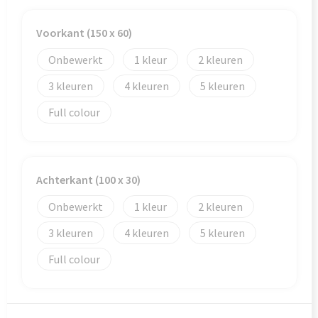
Veiligheid, Auto en Fiets
Reistassensets
Voorkant (150 x 60)
Vrije tijd en Strand
Rugzakken
Onbewerkt
1
2
Waterflesjes
Schoenentassen
3
4
5
Schoudertassen
Full colour
Sporttassen
Strandtassen
Achterkant (100 x 30)
Onbewerkt
1
2
Tablettassen
3
4
5
Toilettassen
Full colour
Trolleys
Waterbestendige tassen