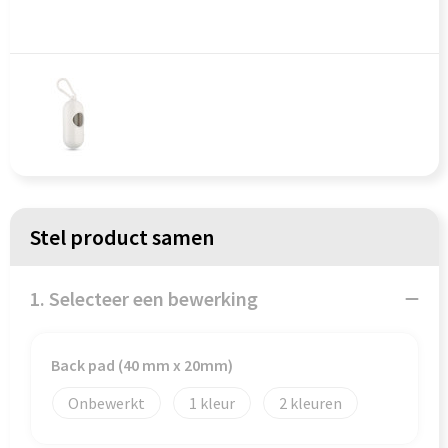
Persoonlijke verzorging
Koffers en Trolleys
Reisbenodigdheden
Laptop hoezen en tassen
Schrijfwaren
Lunchtassen
Sinterklaas
Matrozentassen
Sleutelhangers & Lanyards
Opbergtassen
Stel product samen
Snoepgoed & Gezonde Snacks
Opvouwbare tassen
1. Selecteer een bewerking
Spellen voor binnen en buiten
Papieren tassen
Sport
Promotietassen
Back pad (40 mm x 20mm)
Themapakketten
Reistassen
Onbewerkt
1
2