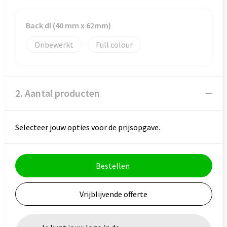
Veiligheid, Auto en Fiets
Reistassensets
Back dl (40 mm x 62mm)
Vrije tijd en Strand
Rugzakken
Onbewerkt
Full colour
Waterflesjes
Schoenentassen
Schoudertassen
2. Aantal producten
Sporttassen
Strandtassen
Selecteer jouw opties voor de prijsopgave.
Tablettassen
Bestellen
Toilettassen
Vrijblijvende offerte
Trolleys
Waterbestendige tassen