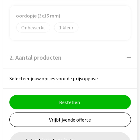
Veiligheid, Auto en Fiets
Reistassensets
oordopje (3x15 mm)
Vrije tijd en Strand
Rugzakken
Onbewerkt
1
Waterflesjes
Schoenentassen
Schoudertassen
2. Aantal producten
Sporttassen
Strandtassen
Selecteer jouw opties voor de prijsopgave.
Tablettassen
Bestellen
Toilettassen
Vrijblijvende offerte
Trolleys
Waterbestendige tassen