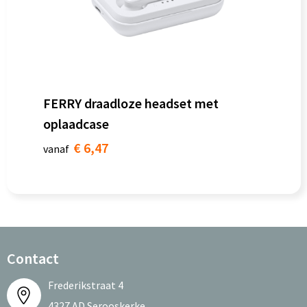
FERRY draadloze headset met
oplaadcase
€ 6,47
vanaf
Contact
Frederikstraat 4
4327 AD Serooskerke