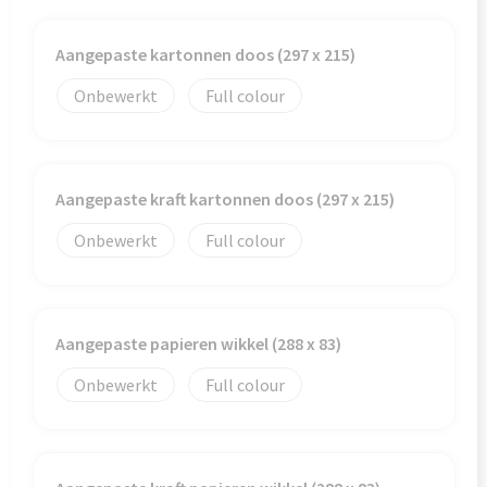
Veiligheid, Auto en Fiets
Reistassensets
Aangepaste kartonnen doos (297 x 215)
Vrije tijd en Strand
Rugzakken
Onbewerkt
Full colour
Waterflesjes
Schoenentassen
Schoudertassen
Aangepaste kraft kartonnen doos (297 x 215)
Sporttassen
Onbewerkt
Full colour
Strandtassen
Tablettassen
Aangepaste papieren wikkel (288 x 83)
Toilettassen
Onbewerkt
Full colour
Trolleys
Waterbestendige tassen