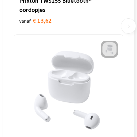
Prixton TWS155 Bluetooth®
oordopjes
€ 13,62
vanaf