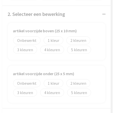
Veiligheid, Auto en Fiets
Reistassensets
Vrije tijd en Strand
Rugzakken
2. Selecteer een bewerking
Waterflesjes
Schoenentassen
artikel voorzijde boven (25 x 10 mm)
Schoudertassen
Onbewerkt
1
2
3
4
5
Sporttassen
Strandtassen
artikel voorzijde onder (25 x 5 mm)
Tablettassen
Onbewerkt
1
2
Toilettassen
3
4
5
Trolleys
Waterbestendige tassen