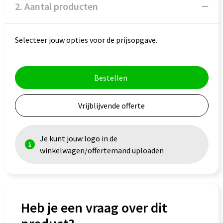
Veiligheid, Auto en Fiets
Reistassensets
2. Aantal producten
Vrije tijd en Strand
Rugzakken
Selecteer jouw opties voor de prijsopgave.
Waterflesjes
Schoenentassen
Schoudertassen
Bestellen
Sporttassen
Vrijblijvende offerte
Strandtassen
Je kunt jouw logo in de
Tablettassen
winkelwagen/offertemand uploaden
Toilettassen
Trolleys
Heb je een vraag over dit
Waterbestendige tassen