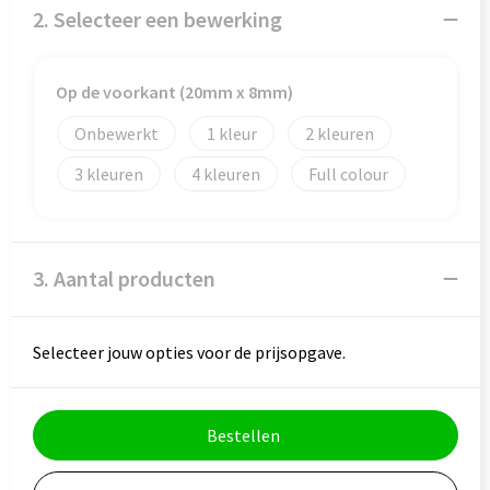
Veiligheid, Auto en Fiets
Reistassensets
2. Selecteer een bewerking
Vrije tijd en Strand
Rugzakken
Op de voorkant (20mm x 8mm)
Waterflesjes
Schoenentassen
Onbewerkt
1
2
Schoudertassen
3
4
Full colour
Sporttassen
Strandtassen
3. Aantal producten
Tablettassen
Selecteer jouw opties voor de prijsopgave.
Toilettassen
Trolleys
Bestellen
Waterbestendige tassen