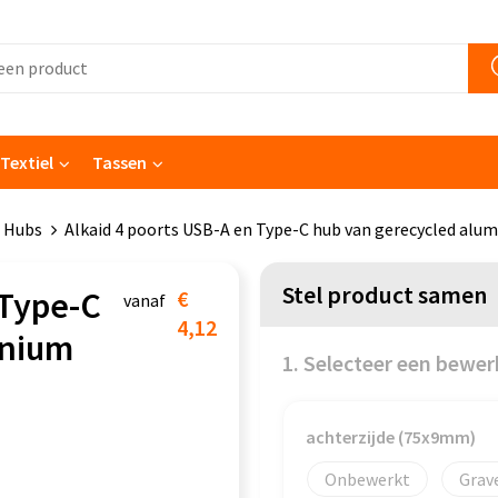
Textiel
Tassen
 Hubs
Alkaid 4 poorts USB-A en Type-C hub van gerecycled alu
Stel product samen
 Type-C
€
vanaf
4,12
inium
1. Selecteer een bewer
achterzijde (75x9mm)
Onbewerkt
Grav