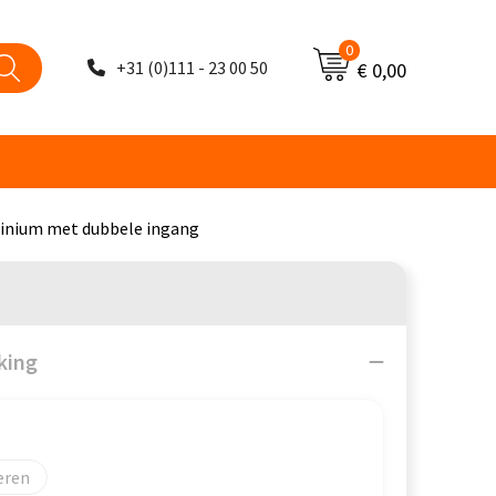
0
+31 (0)111 - 23 00 50
€ 0,00
minium met dubbele ingang
king
eren