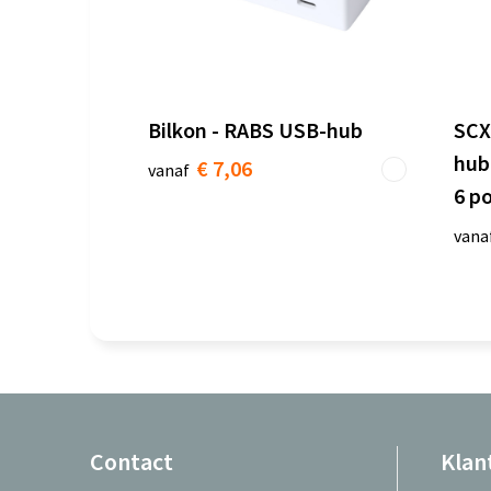
Bilkon - RABS USB-hub
SCX
hub
€ 7,06
vanaf
6 p
vana
Contact
Klan