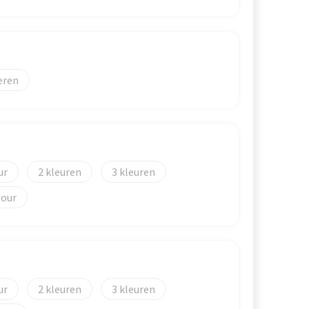
eren
2
3
lour
2
3