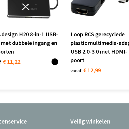
.design H20 8-in-1 USB-
Loop RCS gerecyclede
 met dubbele ingang en
plastic multimedia-ada
oorten
USB 2.0-3.0 met HDMI-
poort
€ 11,22
f
€ 12,99
vanaf
tenservice
Veilig winkelen