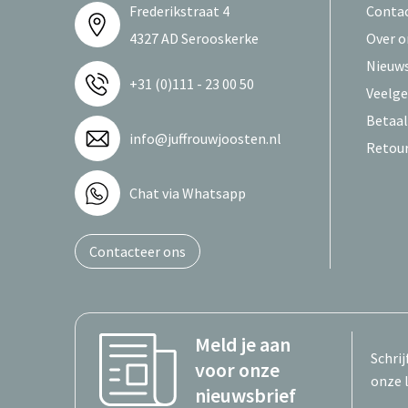
Frederikstraat 4
Conta
4327 AD Serooskerke
Over o
Nieuws
+31 (0)111 - 23 00 50
Veelge
Betaa
info@juffrouwjoosten.nl
Retou
Chat via Whatsapp
Contacteer ons
Meld je aan
Schrij
voor onze
onze 
nieuwsbrief