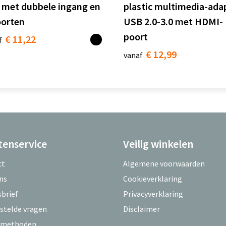
 met dubbele ingang en
plastic multimedia-ada
oorten
USB 2.0-3.0 met HDMI-
poort
€ 11,22
f
€ 12,99
vanaf
tenservice
Veilig winkelen
ct
Algemene voorwaarden
ns
Cookieverklaring
brief
Privacyverklaring
stelde vragen
Disclaimer
lmethoden