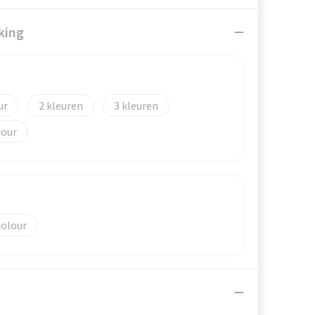
king
2
3
lour
colour