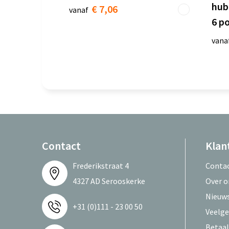
hub
€ 7,06
vanaf
6 p
vana
Contact
Klan
Frederikstraat 4
Conta
4327 AD Serooskerke
Over o
Nieuws
+31 (0)111 - 23 00 50
Veelge
Betaa