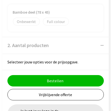
Veiligheid, Auto en Fiets
Reistassensets
Bamboe deel (78 x 45)
Vrije tijd en Strand
Rugzakken
Onbewerkt
Full colour
Waterflesjes
Schoenentassen
Schoudertassen
2. Aantal producten
Sporttassen
Strandtassen
Selecteer jouw opties voor de prijsopgave.
Tablettassen
Bestellen
Toilettassen
Vrijblijvende offerte
Trolleys
Waterbestendige tassen