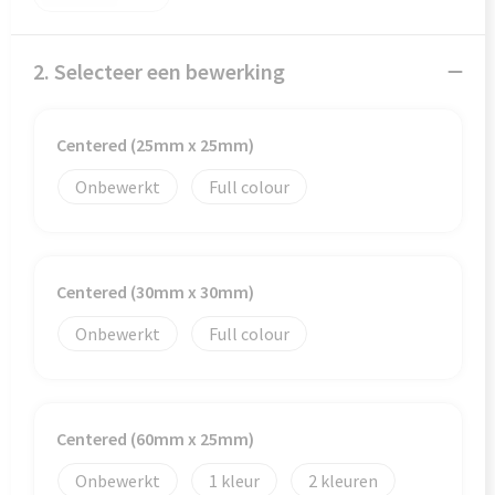
Veiligheid, Auto en Fiets
Reistassensets
Vrije tijd en Strand
Rugzakken
2. Selecteer een bewerking
Waterflesjes
Schoenentassen
Centered (25mm x 25mm)
Schoudertassen
Onbewerkt
Full colour
Sporttassen
Strandtassen
Centered (30mm x 30mm)
Tablettassen
Onbewerkt
Full colour
Toilettassen
Trolleys
Centered (60mm x 25mm)
Onbewerkt
1
2
Waterbestendige tassen