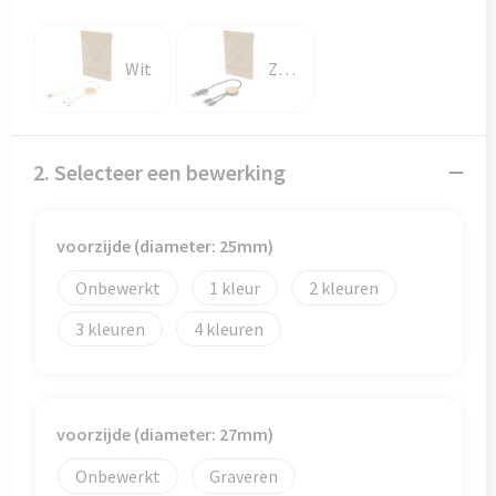
Veiligheid, Auto en Fiets
Reistassensets
Vrije tijd en Strand
Rugzakken
Wit
Zwart
Waterflesjes
Schoenentassen
Schoudertassen
2. Selecteer een bewerking
Sporttassen
voorzijde (diameter: 25mm)
Strandtassen
Onbewerkt
1
2
Tablettassen
3
4
Toilettassen
voorzijde (diameter: 27mm)
Trolleys
Onbewerkt
Graveren
Waterbestendige tassen