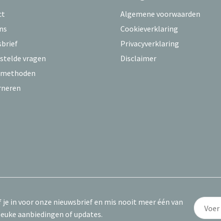
ct
Algemene voorwaarden
ns
Cookieverklaring
brief
Privacyverklaring
stelde vragen
Disclaimer
lmethoden
rneren
f je in voor onze nieuwsbrief en mis nooit meer één van
leuke aanbiedingen of updates.