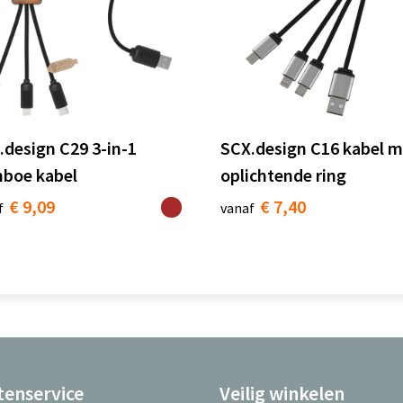
.design C29 3-in-1
SCX.design C16 kabel m
boe kabel
oplichtende ring
€ 9,09
€ 7,40
f
vanaf
tenservice
Veilig winkelen