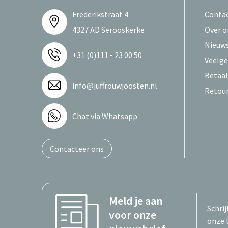
Frederikstraat 4
Conta
4327 AD Serooskerke
Over o
Nieuws
+31 (0)111 - 23 00 50
Veelge
Betaa
info@juffrouwjoosten.nl
Retou
Chat via Whatsapp
Contacteer ons
Meld je aan
Schrij
voor onze
onze 