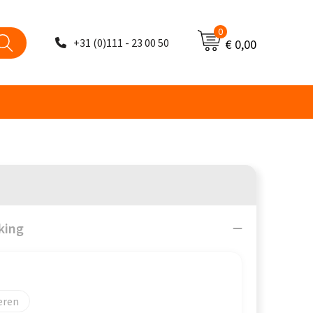
0
+31 (0)111 - 23 00 50
€ 0,00
king
eren