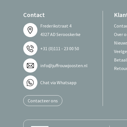
Contact
Klan
Frederikstraat 4
Conta
4327 AD Serooskerke
Over o
Nieuws
+31 (0)111 - 23 00 50
Veelge
Betaa
info@juffrouwjoosten.nl
Retou
Chat via Whatsapp
Contacteer ons