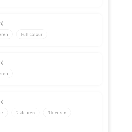
m)
eren
Full colour
m)
eren
m)
2
3