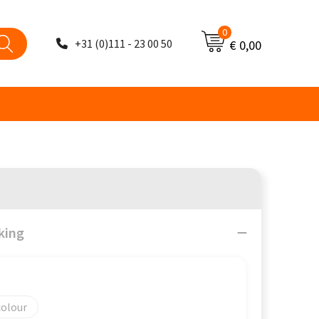
0
+31 (0)111 - 23 00 50
€ 0,00
king
colour