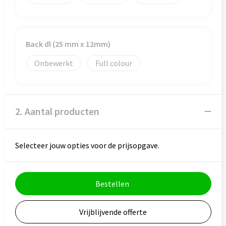
Veiligheid, Auto en Fiets
Reistassensets
Vrije tijd en Strand
Rugzakken
Back dl (25 mm x 12mm)
Waterflesjes
Schoenentassen
Onbewerkt
Full colour
Schoudertassen
Sporttassen
2. Aantal producten
Strandtassen
Selecteer jouw opties voor de prijsopgave.
Tablettassen
Toilettassen
Bestellen
Trolleys
Vrijblijvende offerte
Waterbestendige tassen