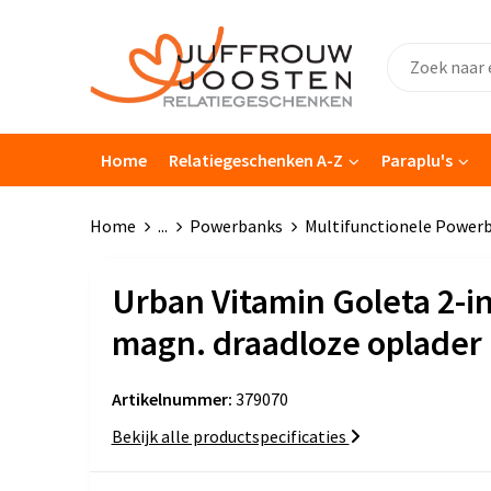
Home
Relatiegeschenken A-Z
Paraplu's
Home
...
Powerbanks
Multifunctionele Power
Urban Vitamin Goleta 2-i
magn. draadloze oplader
Artikelnummer:
379070
Bekijk alle productspecificaties