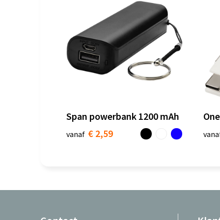
Span powerbank 1200 mAh
One
€ 2,59
vanaf
vana