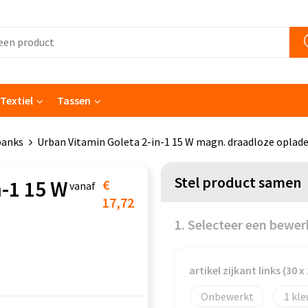
Textiel
Tassen
banks
Urban Vitamin Goleta 2-in-1 15 W magn. draadloze oplade
Stel product samen
n-1 15 W
€
vanaf
17,72
1. Selecteer een bewer
artikel zijkant links (30 
Onbewerkt
1