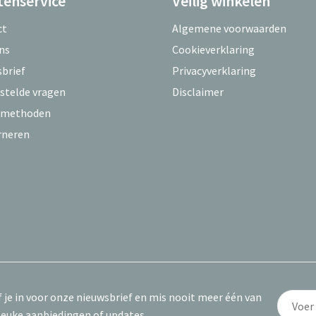
tenservice
Veilig winkelen
ct
Algemene voorwaarden
ns
Cookieverklaring
brief
Privacyverklaring
stelde vragen
Disclaimer
lmethoden
rneren
f je in voor onze nieuwsbrief en mis nooit meer één van
leuke aanbiedingen of updates.