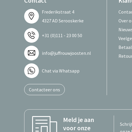
Contact
Klan
Frederikstraat 4
Conta
4327 AD Serooskerke
Over o
Nieuws
+31 (0)111 - 23 00 50
Veelge
Betaa
info@juffrouwjoosten.nl
Retou
Chat via Whatsapp
Contacteer ons
Meld je aan
Schrij
voor onze
onze 