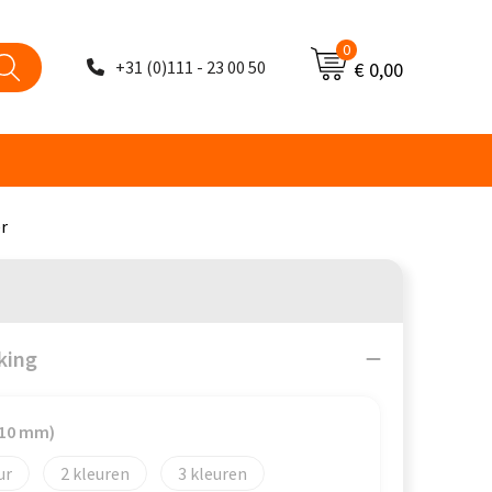
0
+31 (0)111 - 23 00 50
€ 0,00
r
king
x 10 mm)
2
3