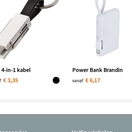
 4-in-1 kabel
Power Bank Brandin
€ 3,35
€ 6,17
f
vanaf