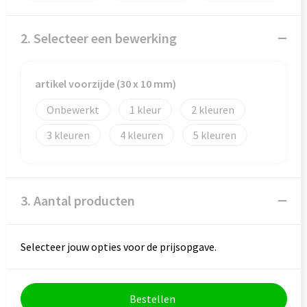
Veiligheid, Auto en Fiets
Reistassensets
Vrije tijd en Strand
Rugzakken
2. Selecteer een bewerking
Waterflesjes
Schoenentassen
artikel voorzijde (30 x 10 mm)
Schoudertassen
Onbewerkt
1
2
3
4
5
Sporttassen
Strandtassen
3. Aantal producten
Tablettassen
Toilettassen
Selecteer jouw opties voor de prijsopgave.
Trolleys
Bestellen
Waterbestendige tassen