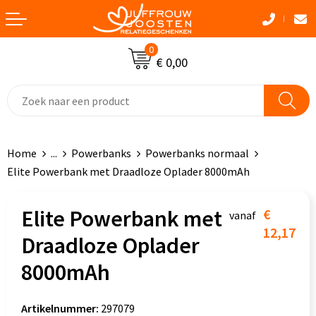
Terug
Terug
Terug
Terug
0
Pasen
Standaard paraplu's
Winter Deals
Draagtassen
€ 0,00
Aanstekers
Golfparaplu's
Bad & Douche textiel
Katoenen draagtassen
Anti-stress
Opvouwbare paraplu's
Caps, Hoeden en Mutsen
Crossbody tassen
Home
...
Powerbanks
Powerbanks normaal
Ballonnen en accessoires
Automatische paraplu's
Dekens, Fleecedekens en Kussens
Accessoires voor tassen
Elite Powerbank met Draadloze Oplader 8000mAh
Bidons en Sportflessen
Multifunctionele paraplu's
Handschoenen en Sjaals
Afvaltassen
Elite Powerbank met
€
vanaf
Dierbenodigdheden
Stormparaplu's
Jassen & Bodywarmers
Aktetassen
12,17
Draadloze Oplader
Elektronica, Gadgets en USB
Kinderparaplu's
Kledingaccessoires
Autotassen
8000mAh
Feestartikelen
Gadgetparaplu's
Sokken & Ondergoed
Boodschappentassen
Artikelnummer:
297079