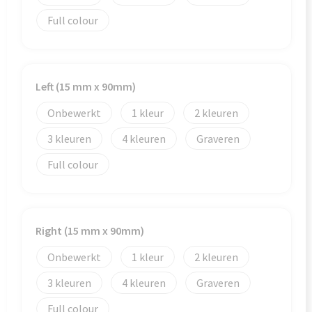
Veiligheid, Auto en Fiets
Reistassensets
Full colour
Vrije tijd en Strand
Rugzakken
Waterflesjes
Schoenentassen
Left (15 mm x 90mm)
Schoudertassen
Onbewerkt
1
2
Sporttassen
3
4
Graveren
Full colour
Strandtassen
Tablettassen
Right (15 mm x 90mm)
Toilettassen
Onbewerkt
1
2
Trolleys
3
4
Graveren
Full colour
Waterbestendige tassen