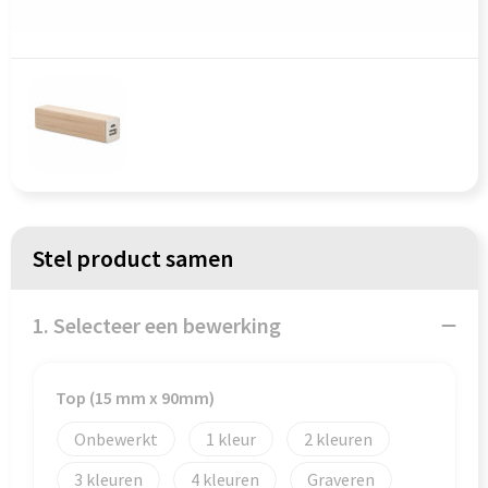
Persoonlijke verzorging
Koffers en Trolleys
Reisbenodigdheden
Laptop hoezen en tassen
Schrijfwaren
Lunchtassen
Sinterklaas
Matrozentassen
Sleutelhangers & Lanyards
Opbergtassen
Stel product samen
Snoepgoed & Gezonde Snacks
Opvouwbare tassen
1. Selecteer een bewerking
Spellen voor binnen en buiten
Papieren tassen
Sport
Promotietassen
Top (15 mm x 90mm)
Themapakketten
Reistassen
Onbewerkt
1
2
3
4
Graveren