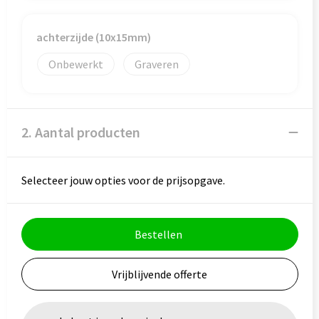
Veiligheid, Auto en Fiets
Reistassensets
Vrije tijd en Strand
Rugzakken
achterzijde (10x15mm)
Onbewerkt
Graveren
Waterflesjes
Schoenentassen
Schoudertassen
2. Aantal producten
Sporttassen
Strandtassen
Selecteer jouw opties voor de prijsopgave.
Tablettassen
Bestellen
Toilettassen
Vrijblijvende offerte
Trolleys
Waterbestendige tassen