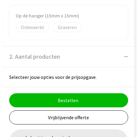
Veiligheid, Auto en Fiets
Reistassensets
Op de hanger (15mm x 15mm)
Vrije tijd en Strand
Rugzakken
Onbewerkt
Graveren
Waterflesjes
Schoenentassen
Schoudertassen
2. Aantal producten
Sporttassen
Strandtassen
Selecteer jouw opties voor de prijsopgave.
Tablettassen
Bestellen
Toilettassen
Vrijblijvende offerte
Trolleys
Waterbestendige tassen