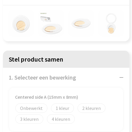
Persoonlijke verzorging
Koffers en Trolleys
Reisbenodigdheden
Laptop hoezen en tassen
Schrijfwaren
Lunchtassen
Sinterklaas
Matrozentassen
Stel product samen
Sleutelhangers & Lanyards
Opbergtassen
Snoepgoed & Gezonde Snacks
Opvouwbare tassen
1. Selecteer een bewerking
Spellen voor binnen en buiten
Papieren tassen
Centered side A (15mm x 8mm)
Sport
Promotietassen
Onbewerkt
1
2
Themapakketten
Reistassen
3
4