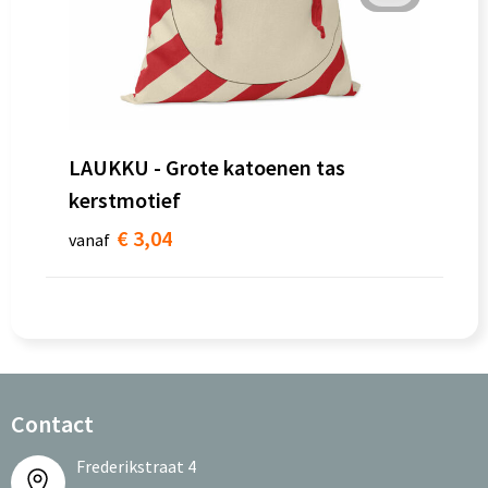
LAUKKU - Grote katoenen tas
kerstmotief
€ 3,04
vanaf
Contact
Frederikstraat 4