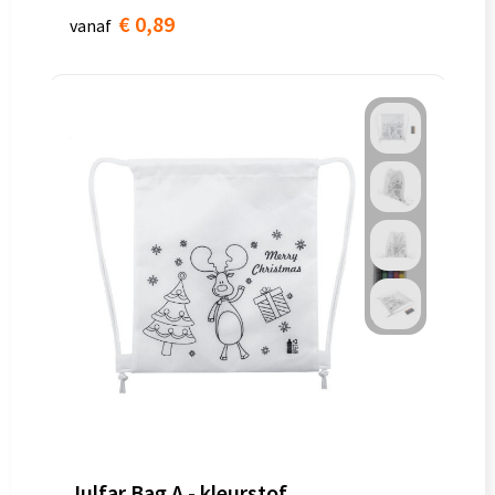
€ 0,89
vanaf
Julfar Bag A - kleurstof