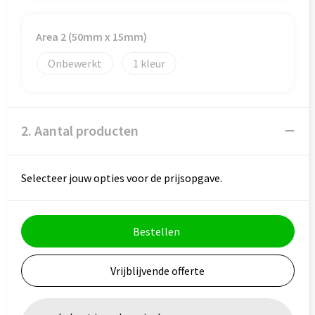
Veiligheid, Auto en Fiets
Reistassensets
Vrije tijd en Strand
Rugzakken
Area 2 (50mm x 15mm)
Onbewerkt
1
Waterflesjes
Schoenentassen
Schoudertassen
2. Aantal producten
Sporttassen
Strandtassen
Selecteer jouw opties voor de prijsopgave.
Tablettassen
Bestellen
Toilettassen
Vrijblijvende offerte
Trolleys
Waterbestendige tassen