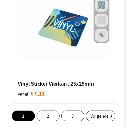
Vinyl Sticker Vierkant 25x25mm
€ 0,11
vanaf
1
2
3
Volgende