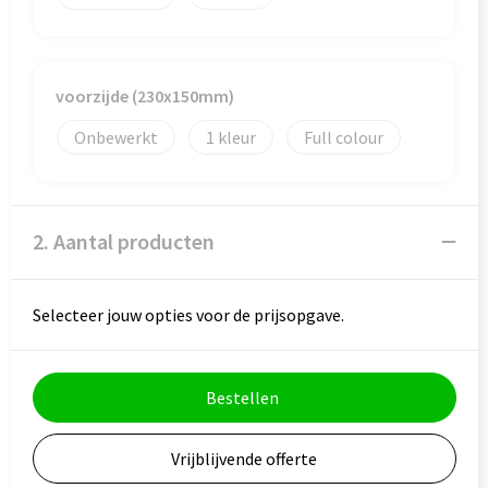
Veiligheid, Auto en Fiets
Reistassensets
Vrije tijd en Strand
Rugzakken
voorzijde (230x150mm)
Waterflesjes
Schoenentassen
Onbewerkt
1
Full colour
Schoudertassen
Sporttassen
2. Aantal producten
Strandtassen
Selecteer jouw opties voor de prijsopgave.
Tablettassen
Toilettassen
Bestellen
Trolleys
Vrijblijvende offerte
Waterbestendige tassen