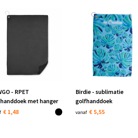
GO - RPET
Birdie - sublimatie
fhanddoek met hanger
golfhanddoek
€ 1,48
€ 5,55
f
vanaf