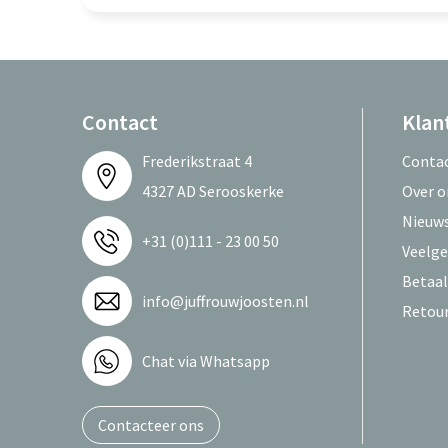
Contact
Klan
Frederikstraat 4
Conta
4327 AD Serooskerke
Over o
Nieuws
+31 (0)111 - 23 00 50
Veelge
Betaa
info@juffrouwjoosten.nl
Retou
Chat via Whatsapp
Contacteer ons