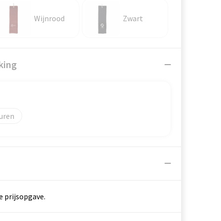
Wijnrood
Zwart
king
uren
e prijsopgave.