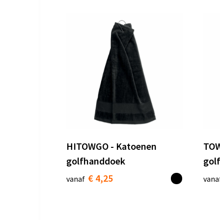
HITOWGO - Katoenen
TOW
golfhanddoek
gol
€ 4,25
vanaf
vana