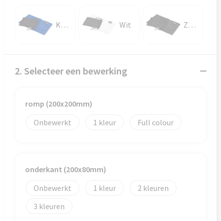
Veiligheid, Auto en Fiets
Reistassensets
Koningsblauw
Wit
Zwart
Vrije tijd en Strand
Rugzakken
Waterflesjes
Schoenentassen
2. Selecteer een bewerking
Schoudertassen
Sporttassen
romp (200x200mm)
Strandtassen
Onbewerkt
1
Full colour
Tablettassen
onderkant (200x80mm)
Toilettassen
Onbewerkt
1
2
Trolleys
3
Waterbestendige tassen