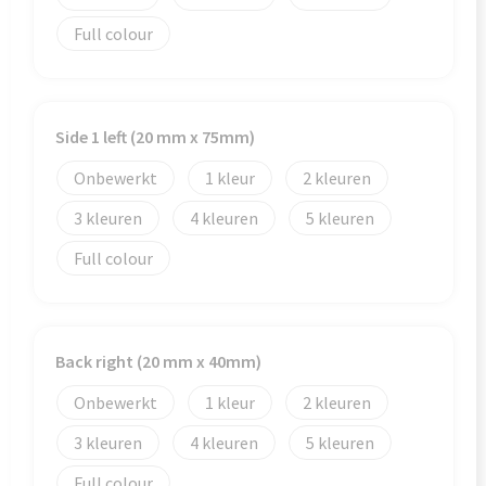
Veiligheid, Auto en Fiets
Reistassensets
Full colour
Vrije tijd en Strand
Rugzakken
Waterflesjes
Schoenentassen
Side 1 left (20 mm x 75mm)
Schoudertassen
Onbewerkt
1
2
Sporttassen
3
4
5
Full colour
Strandtassen
Tablettassen
Back right (20 mm x 40mm)
Toilettassen
Onbewerkt
1
2
Trolleys
3
4
5
Waterbestendige tassen
Full colour