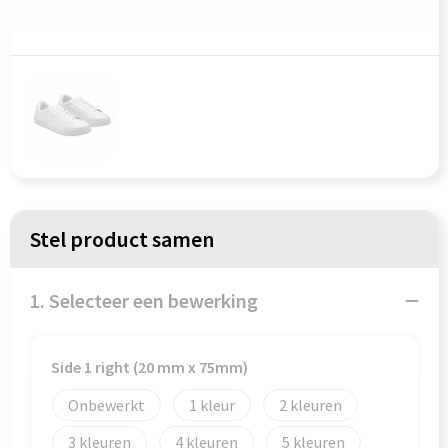
Persoonlijke verzorging
Koffers en Trolleys
Reisbenodigdheden
Laptop hoezen en tassen
Schrijfwaren
Lunchtassen
Sinterklaas
Matrozentassen
Sleutelhangers & Lanyards
Opbergtassen
Stel product samen
Snoepgoed & Gezonde Snacks
Opvouwbare tassen
1. Selecteer een bewerking
Spellen voor binnen en buiten
Papieren tassen
Sport
Promotietassen
Side 1 right (20 mm x 75mm)
Themapakketten
Reistassen
Onbewerkt
1
2
3
4
5