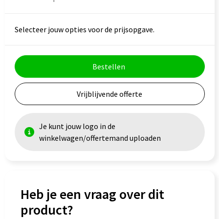
Veiligheid, Auto en Fiets
Reistassensets
Vrije tijd en Strand
Rugzakken
Selecteer jouw opties voor de prijsopgave.
Waterflesjes
Schoenentassen
Bestellen
Schoudertassen
Vrijblijvende offerte
Sporttassen
Strandtassen
Je kunt jouw logo in de
winkelwagen/offertemand uploaden
Tablettassen
Toilettassen
Heb je een vraag over dit
Trolleys
product?
Waterbestendige tassen