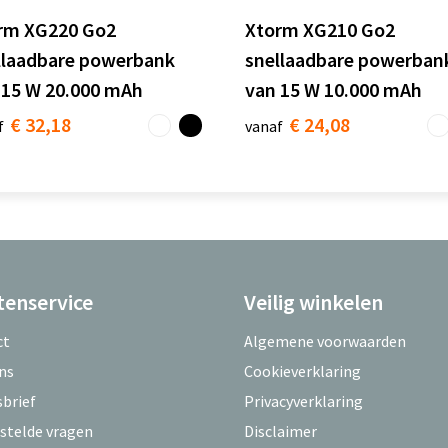
rm XG220 Go2
Xtorm XG210 Go2
llaadbare powerbank
snellaadbare powerban
 15 W 20.000 mAh
van 15 W 10.000 mAh
€ 32,18
€ 24,08
f
vanaf
tenservice
Veilig winkelen
ct
Algemene voorwaarden
ns
Cookieverklaring
brief
Privacyverklaring
stelde vragen
Disclaimer