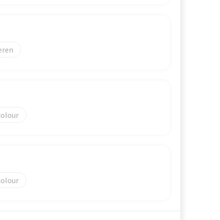
eren
colour
colour