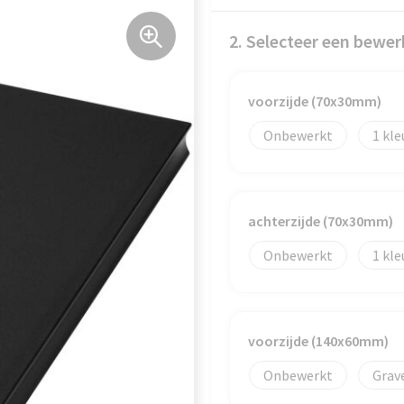
2. Selecteer een bewer
voorzijde (70x30mm)
Onbewerkt
1
achterzijde (70x30mm)
Onbewerkt
1
voorzijde (140x60mm)
Onbewerkt
Grav