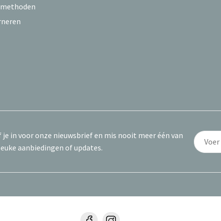
lmethoden
rneren
f je in voor onze nieuwsbrief en mis nooit meer één van
leuke aanbiedingen of updates.