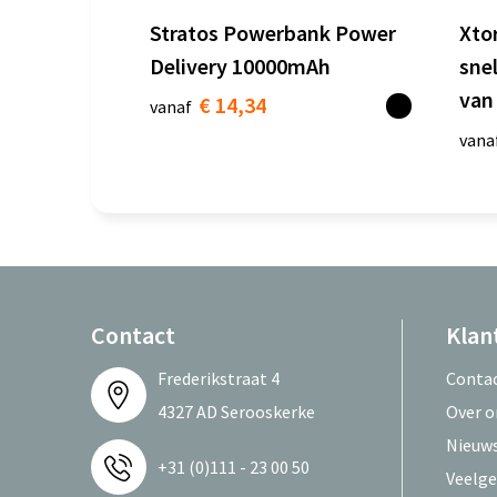
Stratos Powerbank Power
Xto
Delivery 10000mAh
sne
van
€ 14,34
vanaf
vana
Contact
Klan
Frederikstraat 4
Conta
4327 AD Serooskerke
Over o
Nieuws
+31 (0)111 - 23 00 50
Veelge